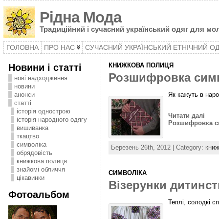
Рідна Мода
Традиційний і сучасний український одяг для мол
ГОЛОВНА
ПРО НАС
СУЧАСНИЙ УКРАЇНСЬКИЙ ЕТНІЧНИЙ О
Новини і статті
КНИЖКОВА ПОЛИЦЯ
Розшифровка симв
нові надходження
новини
Як кажуть в наро
анонси
статті
історія однострою
Читати далі
історія народного одягу
Розшифровка с
вишиванка
ткацтво
символіка
Березень 26th, 2012 | Category:
книж
oбрядовість
книжкова полиця
знайомі обличчя
СИМВОЛІКА
цікавинки
Візерунки дитинст
Фотоальбом
Теплі, солодкі с