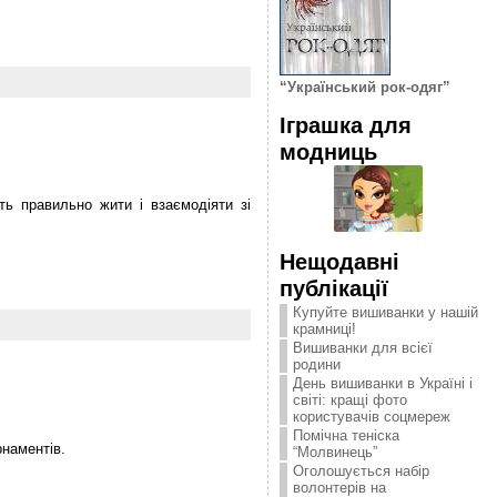
“Український рок-одяг”
Іграшка для
модниць
ть правильно жити і взаємодіяти зі
Нещодавні
публікації
Купуйте вишиванки у нашій
крамниці!
Вишиванки для всієї
родини
День вишиванки в Україні і
світі: кращі фото
користувачів соцмереж
Помічна теніска
рнаментів.
“Молвинець”
Оголошується набір
волонтерів на