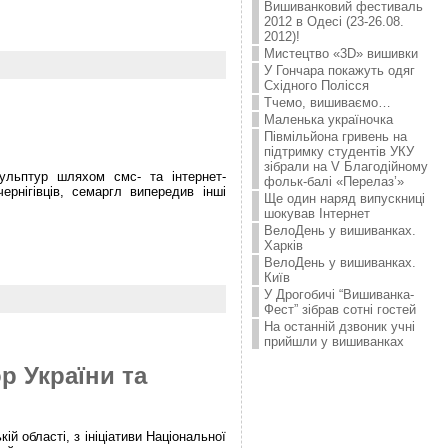
Вишиванковий фестиваль
2012 в Одесі (23-26.08.
2012)!
Мистецтво «3D» вишивки
У Гончара покажуть одяг
Східного Полісся
Тчемо, вишиваємо…
Маленька україночка
Півмільйона гривень на
підтримку студентів УКУ
зібрали на V Благодійному
кульптур шляхом смс- та iнтернет-
фольк-балі «Перелаз’»
рнігівців, семаргл випередив інші
Ще один наряд випускниці
шокував Інтернет
ВелоДень у вишиванках.
Харків
ВелоДень у вишиванках.
Київ
У Дрогобичі “Вишиванка-
Фест” зібрав сотні гостей
На останній дзвоник учні
прийшли у вишиванках
р України та
й області, з ініціативи Національної