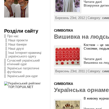
Читати далі
Візерунки дити
Березень 23rd, 2012 | Category:
симв
Розділи сайту
СИМВОЛІКА
Вишивка на людськ
Про нас
Наші проекти
Наші банери
Костюм – це зах
Наші друзі
Стихіями, людьм
Інші Інтернет-крамниці
українського одягу
Читати далі
Сучасний український
Вишивка на люд
етнічний одяг
Українські патріотичні
Вересень 23rd, 2011 | Category:
симв
футболки
Український рок-одяг
СИМВОЛІКА
Українська орнаме
В живому журналі
Читати далі