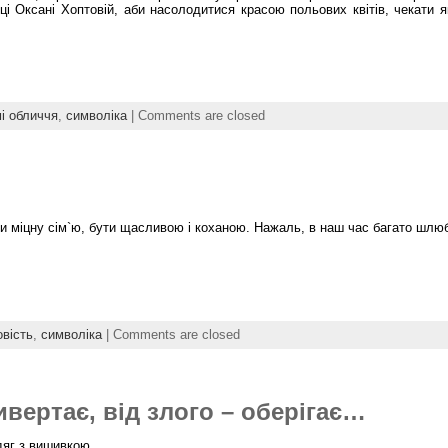
ці Оксані Хоптовій, аби насолодитися красою польових квітів, чекати я
і обличчя
,
символіка
|
Comments are closed
ти міцну сім`ю, бути щасливою і коханою. Нажаль, в наш час багато шлю
вість
,
символіка
|
Comments are closed
вертає, від злого – оберігає…
дяг з вишивкою.