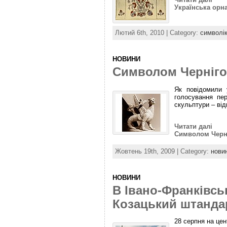
Українська орн
Лютий 6th, 2010 | Category:
символі
НОВИНИ
Символом Черніго
Як повідомили у
голосування пер
скульптури – від
Читати далі
Символом Черні
Жовтень 19th, 2009 | Category:
нови
НОВИНИ
В Івано-Франківсь
Козацький штанда
28 серпня на цен