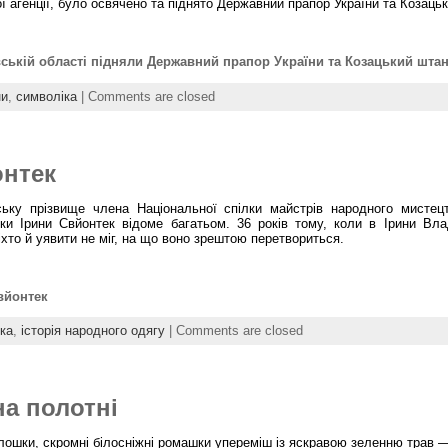
 агенції, було освячено та піднято Державний прапор України та Козаць
вській області підняли Державний прапор України та Козацький шта
ни
,
символіка
|
Comments are closed
онтек
ську прізвище члена Національної спілки майстрів народного мистецт
нки Ірини Свйонтек відоме багатьом. 36 років тому, коли в Ірини В
ніхто й уявити не міг, на що воно зрештою перетвориться.
вйонтек
ка
,
історія народного одягу
|
Comments are closed
на полотні
волошки, скромні білосніжні ромашки упереміш із яскравою зеленню трав 