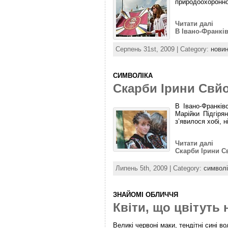
природоохоронної
Читати далі
В Івано-Франкі
Серпень 31st, 2009 | Category:
нови
СИМВОЛІКА
Скарби Ірини Свй
В Івано-Франків
Марійки Підгіря
з’явилося хобі, 
Читати далі
Скарби Ірини С
Липень 5th, 2009 | Category:
символі
ЗНАЙОМІ ОБЛИЧЧЯ
Квіти, що цвітуть 
Великі червоні маки, тендітні сині 