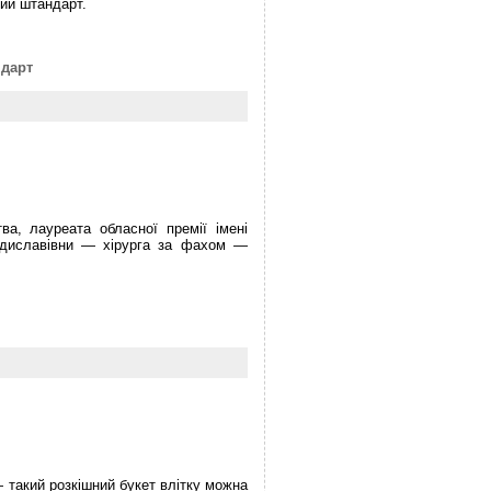
кий штандарт.
ндарт
ва, лауреата обласної премії імені
ладиславівни — хірурга за фахом —
— такий розкішний букет влітку можна