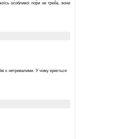
коїсь особливої пори не треба, вони
бів є нетривалими. У чому криється