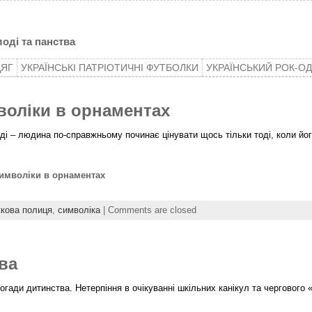
оді та панства
ДЯГ
УКРАЇНСЬКІ ПАТРІОТИЧНІ ФУТБОЛКИ
УКРАЇНСЬКИЙ РОК-О
оліки в орнаментах
ді – людина по-справжньому починає цінувати щось тільки тоді, коли йог
имволіки в орнаментах
кова полиця
,
символіка
|
Comments are closed
ва
погади дитинства. Нетерпіння в очікуванні шкільних канікул та чергового 