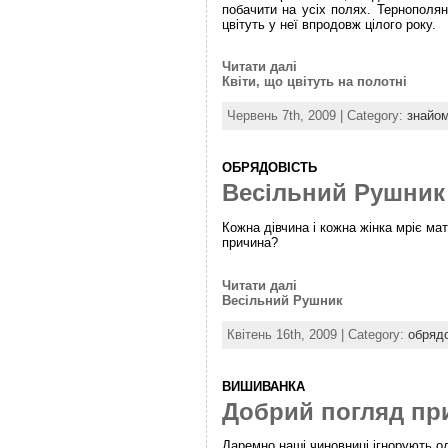
побачити на усіх полях. Тернополян
цвітуть у неї впродовж цілого року.
Читати далі
Квіти, що цвітуть на полотні
Червень 7th, 2009 | Category:
знайом
OБРЯДОВІСТЬ
Весільний Рушник
Кожна дівчина і кожна жінка мріє ма
причина?
Читати далі
Весільний Рушник
Квітень 16th, 2009 | Category:
oбрядо
ВИШИВАНКА
Добрий погляд при
Даремно наші чиновниці ігнорують о