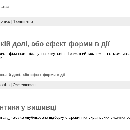
нства
оліка
|
4 comments
ій долі, або ефект форми в дії
ист фізичного тіла у нашому світі. Грамотний костюм – це можливіс
и.
ській долі, або ефект форми в дії
оліка
|
One comment
нтика у вишивці
 art_makivka опубліковано підборку старовинних українських вишитих о