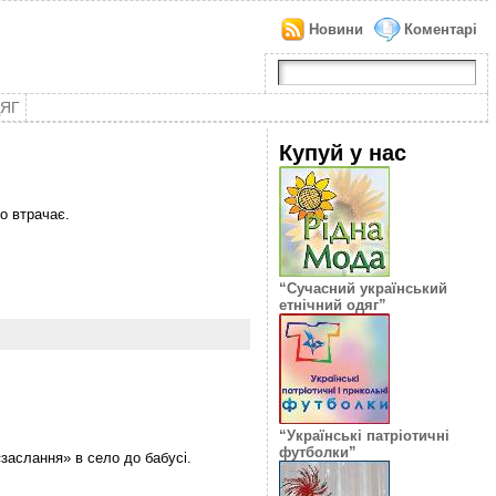
Новини
Коментарі
ДЯГ
Купуй у нас
о втрачає.
“Сучасний український
етнічний одяг”
“Українські патріотичні
футболки”
«заслання» в село до бабусі.