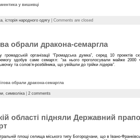
аментика у вишивці
ка
,
історія народного одягу
|
Comments are closed
ва обрали дракона-семаргла
 громадській організації “Громадська думка”, серед 10 проектів с
емогу здобув саме семаргл: “за нього проголосували майже 2000 че
ьмочку та солов’я-розбійника, що увійшли до трійки лідерів”.
гова обрали дракона-семаргла
ни
,
символіка
|
2 comments
кій області підняли Державний прапо
рт
тральній площі селища міського типу Богородчани, що в Івано-Франківські