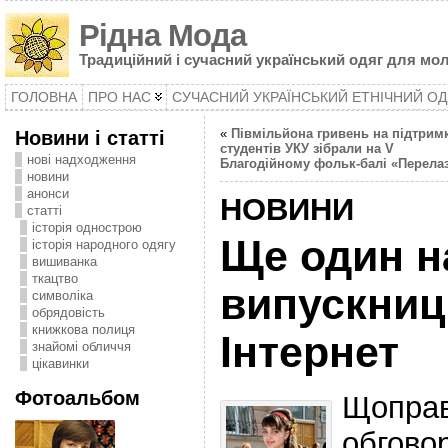
Рідна Мода
Традиційний і сучасний український одяг для мол
ГОЛОВНА
ПРО НАС
СУЧАСНИЙ УКРАЇНСЬКИЙ ЕТНІЧНИЙ ОД
Новини і статті
«
Півмільйона гривень на підтрим
студентів УКУ зібрали на V
нові надходження
Благодійному фольк-балі «Перелаз
новини
анонси
НОВИНИ
статті
історія однострою
Ще один н
історія народного одягу
вишиванка
ткацтво
випускниц
символіка
oбрядовість
книжкова полиця
Інтернет
знайомі обличчя
цікавинки
Фотоальбом
Щоправ
обгово