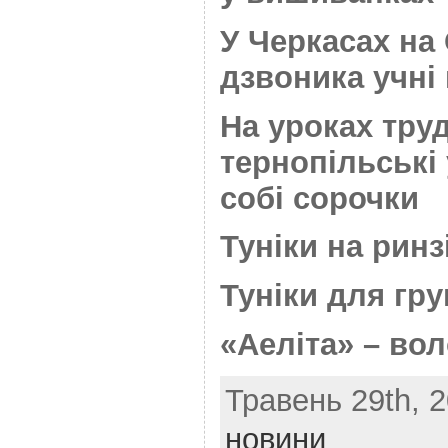
У Черкасах на
дзвоника учні
На уроках тру
тернопільські
собі сорочки
Туніки на ринз
Туніки для гр
«Аеліта» – во
Травень 29th, 2
новини