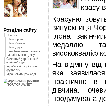
красу в
Красуню зовут
випускниця Чор
Розділи сайту
Ілона закінчи
Про нас
Наші проекти
медаллю т
Наші банери
Наші друзі
висококваліфік
Інші Інтернет-крамниці
українського одягу
Сучасний український
На відміну від 
етнічний одяг
Українські патріотичні
футболки
яка заявилася
Український рок-одяг
практично в н
дівчина, оче
продумувала де