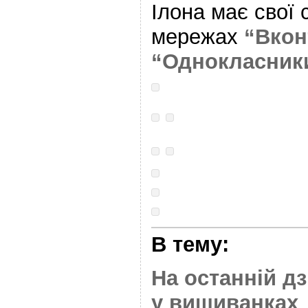
Ілона має свої 
мережах
“Вкон
“Однокласник
В тему:
На останній д
у вишиванках