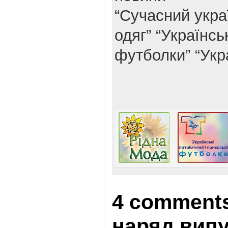
“Сучасний укра
одяг”
“Українськ
футболки”
“Укр
4 comments
наряд випу