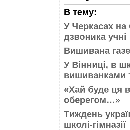
В тему:
У Черкасах на
дзвоника учні
Вишивана газе
У Вінниці, в 
вишиванками т
«Хай буде ця 
оберегом…»
Тиждень украї
школі-гімназії