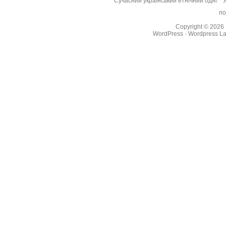
“Сучасний український етнічний одяг”
“
по
Copyright © 2026
WordPress
·
Wordpress La