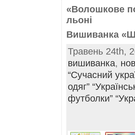
«Волошкове по
льоні
Вишиванка «Ш
Травень 24th, 2
вишиванка
,
но
“Сучасний укра
одяг”
“Українськ
футболки”
“Укр