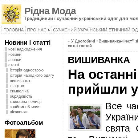
Рідна Мода
Традиційний і сучасний український одяг для мол
ГОЛОВНА
ПРО НАС
СУЧАСНИЙ УКРАЇНСЬКИЙ ЕТНІЧНИЙ ОД
Новини і статті
«
У Дрогобичі “Вишиванка-Фест” з
сотні гостей
нові надходження
новини
ВИШИВАНКА
анонси
статті
На останні
історія однострою
історія народного одягу
вишиванка
прийшли у
ткацтво
символіка
oбрядовість
книжкова полиця
Все ча
знайомі обличчя
цікавинки
Україн
Фотоальбом
свята 