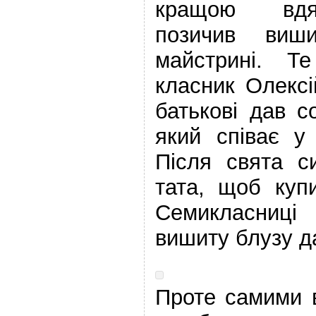
кращою вдя
позичив виш
майстрині. Т
класник Олекс
батькові дав с
який співає у
Після свята с
тата, щоб куп
Семикласни
вишиту блузу д
Проте самими 