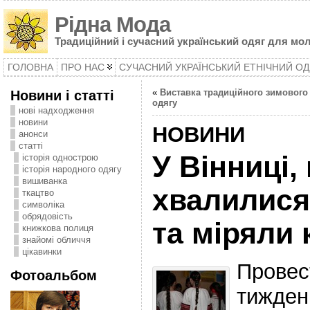
Рідна Мода
Традиційний і сучасний український одяг для мол
ГОЛОВНА
ПРО НАС
СУЧАСНИЙ УКРАЇНСЬКИЙ ЕТНІЧНИЙ ОД
Новини і статті
«
Виставка традиційного зимового
одягу
нові надходження
новини
НОВИНИ
анонси
статті
У Вінниці,
історія однострою
історія народного одягу
вишиванка
хвалилис
ткацтво
символіка
oбрядовість
та міряли 
книжкова полиця
знайомі обличчя
цікавинки
Провес
Фотоальбом
тижден