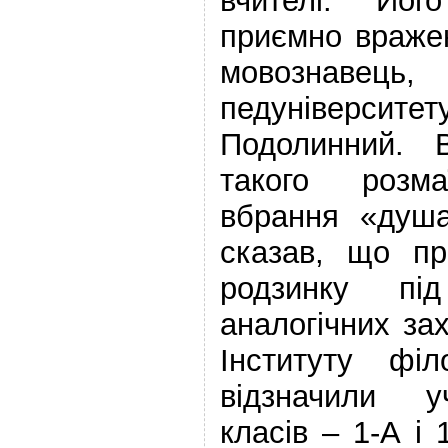
вчителі. Йог
приємно враже
мовознав
педуніверс
Подолинний. 
такого розма
вбрання «душа
сказав, що пр
родзинку пі
аналогічних за
Інституту філ
відзначили у
класів – 1-А і 