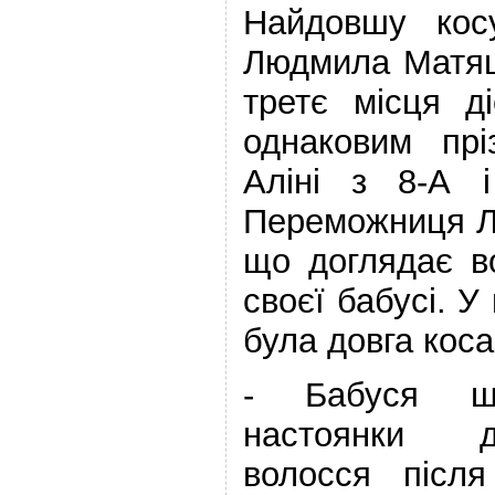
Найдовшу кос
Людмила Матяш 
третє місця д
однаковим пр
Аліні з 8-А 
Переможниця Л
що доглядає в
своєї бабусі. У
була довга коса
- Бабуся щ
настоянки д
волосся післ