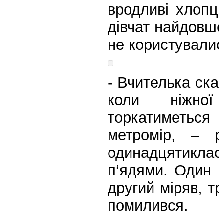
вродливі хлопц
дівчат найдовш
не користувалис
- Вчителька ск
коли ніжної
торкатиметьс
метромір, – р
одинадцятикла
п‘ядями. Один 
другий міряв, т
помилився.