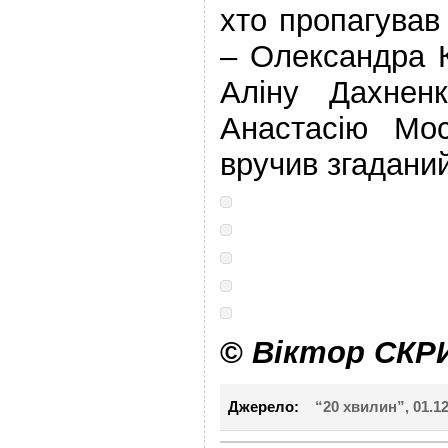
хто пропагував
– Олександра 
Аліну Дахнен
Анастасію Мос
вручив згадани
©
Віктор СКР
Джерело:
“20 хвилин”, 01.12