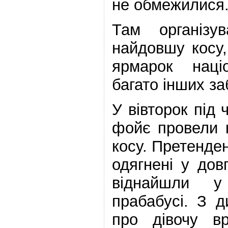
не обмежилися
Там організу
найдовшу косу,
ярмарок наці
багато інших за
У вівторок під 
фойє провели 
косу. Претенде
одягнені у довг
віднайшли 
прабабусі. З д
про дівочу в