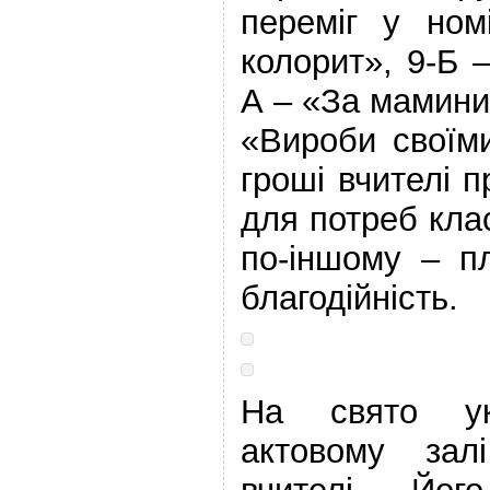
переміг у ном
колорит», 9-Б –
А – «За мамини
«Вироби своїм
гроші вчителі 
для потреб клас
по-іншому – п
благодійність.
На свято ук
актовому зал