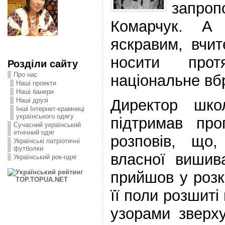
запро
Комарчук. А
яскравим, вчи
носити про
Розділи сайту
Про нас
національне вб
Наші проекти
Наші банери
Директор шко
Наші друзі
Інші Інтернет-крамниці
українського одягу
підтримав про
Сучасний український
етнічний одяг
розповів, що
Українські патріотичні
футболки
власної вишив
Український рок-одяг
прийшов у розк
її поли розшит
узорами зверху