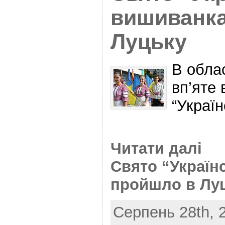
вишиванка
Луцьку
В обла
вп’яте 
“Украї
Читати далі
Свято “Україн
пройшло в Лу
Серпень 28th, 2