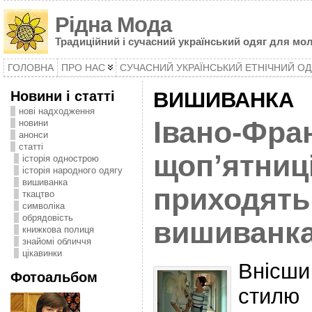
Рідна Мода
Традиційний і сучасний український одяг для мол
ГОЛОВНА
ПРО НАС
СУЧАСНИЙ УКРАЇНСЬКИЙ ЕТНІЧНИЙ ОД
Новини і статті
ВИШИВАНКА
нові надходження
Івано-Фран
новини
анонси
статті
щоп’ятниц
історія однострою
історія народного одягу
вишиванка
приходять
ткацтво
символіка
oбрядовість
вишиванк
книжкова полиця
знайомі обличчя
цікавинки
Внісши
Фотоальбом
стил