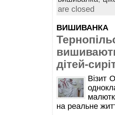
are closed
ВИШИВАНКА
Тернопіль
вишивають
дітей-сирі
Візит 
однокл
малютк
на реальне жит