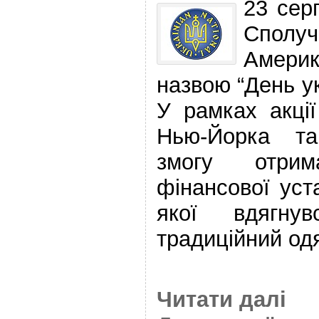
23 сер
Спол
Америк
назвою “День у
У рамках акції
Нью-Йорка т
змогу отри
фінансової уст
якої вдягну
традиційний одя
Читати далі