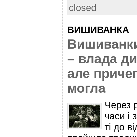
closed
ВИШИВАНКА
Вишиванки
– влада ди
але приче
могла
Через р
часи і 
ті до в