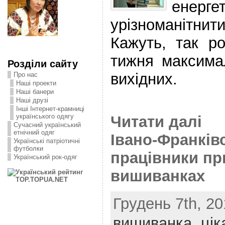
енер
урізноманітн
Кажуть, так р
тижня максима
Розділи сайту
вихідних.
Про нас
Наші проекти
Наші банери
Наші друзі
Інші Інтернет-крамниці
українського одягу
Читати далі
Сучасний український
етнічний одяг
Івано-Франків
Українські патріотичні
футболки
працівники пр
Український рок-одяг
вишиванках
Грудень 7th, 20
вишиванка
,
цік