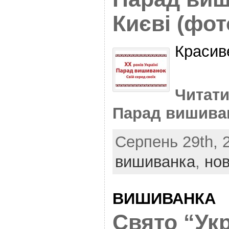
Києві (фот
Красив
Читати
Парад вишиван
Серпень 29th, 2
вишиванка
,
но
ВИШИВАНКА
Свято “Ук