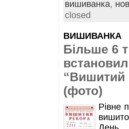
вишиванка
,
но
closed
ВИШИВАНКА
Більше 6 т
встановил
“Вишитий 
(фото)
Рівне 
вишито
День 