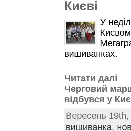
Києві
У неді
Києвом
Мегагр
вишиванках.
Читати далі
Черговий мар
відбувся у Киє
Вересень 19th, 
вишиванка
,
но