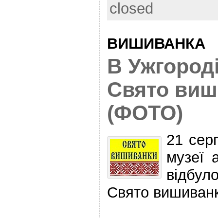
closed
ВИШИВАНКА
В Ужгород
Свято виш
(ФОТО)
21 сер
музеї 
відбул
Свято вишиванк