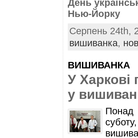
День українсь
Нью-Йорку
Серпень 24th, 2
вишиванка
,
но
ВИШИВАНКА
У Харкові
у вишиван
Понад
суботу
виши