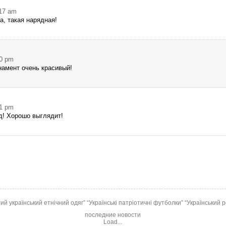
:17 am
а, такая нарядная!
20 pm
намент очень красивый!
41 pm
д! Хорошо выглядит!
ий український етнічний одяг”
“Українські патріотичні футболки”
“Український р
последние новости
Load...