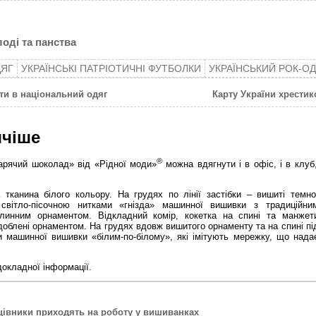
оді та панства
ДЯГ
УКРАЇНСЬКІ ПАТРІОТИЧНІ ФУТБОЛКИ
УКРАЇНСЬКИЙ РОК-О
ти в національний одяг
Карту України хрестик
ячіше
®
арячий шоколад» від «Рідної моди»
можна вдягнути і в офіс, і в клуб
тканина білого кольору. На грудях по лінії застібки – вишиті темно
світло-пісочною нитками «гнізда» машинної вишивки з традиційни
слинним орнаментом. Відкладний комір, кокетка на спині та манжет
доблені орнаментом. На грудях вдовж вишитого орнаменту та на спині пі
и машинної вишивки «білим-по-білому», які імітують мережку, що нада
докладної інформації.
цівники приходять на роботу у вишиванках