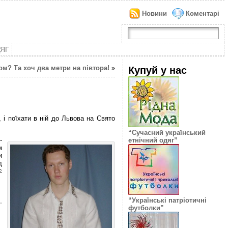
Новини
Коментарі
ДЯГ
ом? Та хоч два метри на півтора!
»
Купуй у нас
, і поїхати в ній до Львова на Свято
“Сучасний український
-
етнічний одяг”
м
и
д
є
“Українські патріотичні
футболки”