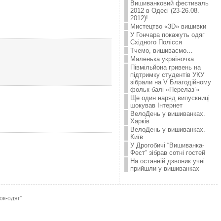
Вишиванковий фестиваль
2012 в Одесі (23-26.08.
2012)!
Мистецтво «3D» вишивки
У Гончара покажуть одяг
Східного Полісся
Тчемо, вишиваємо…
Маленька україночка
Півмільйона гривень на
підтримку студентів УКУ
зібрали на V Благодійному
фольк-балі «Перелаз’»
Ще один наряд випускниці
шокував Інтернет
ВелоДень у вишиванках.
Харків
ВелоДень у вишиванках.
Київ
У Дрогобичі “Вишиванка-
Фест” зібрав сотні гостей
На останній дзвоник учні
прийшли у вишиванках
ок-одяг”