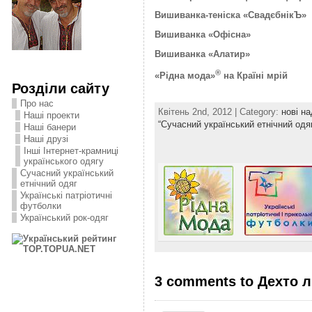
Вишиванка-теніска «СвадєбнікЪ»
Вишиванка «Офісна»
Вишиванка «Алатир»
®
«Рідна мода»
на Країні мрій
Розділи сайту
Про нас
Квітень 2nd, 2012 | Category:
нові н
Наші проекти
“Сучасний український етнічний одя
Наші банери
Наші друзі
Інші Інтернет-крамниці
українського одягу
Сучасний український
етнічний одяг
Українські патріотичні
футболки
Український рок-одяг
3 comments to Дехто 