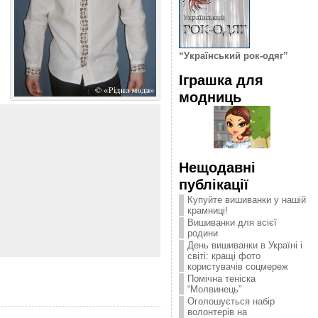
“Український рок-одяг”
Іграшка для
модниць
Нещодавні
публікації
Купуйте вишиванки у нашій
крамниці!
Вишиванки для всієї
родини
День вишиванки в Україні і
світі: кращі фото
користувачів соцмереж
Помічна теніска
“Молвинець”
Оголошується набір
волонтерів на