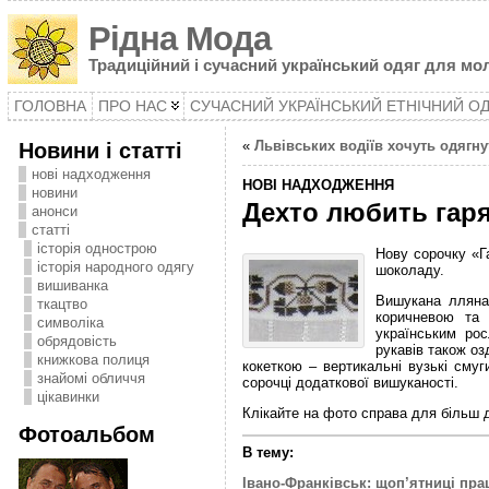
Рідна Мода
Традиційний і сучасний український одяг для мол
ГОЛОВНА
ПРО НАС
СУЧАСНИЙ УКРАЇНСЬКИЙ ЕТНІЧНИЙ О
Новини і статті
«
Львівських водіїв хочуть одягну
нові надходження
НОВІ НАДХОДЖЕННЯ
новини
Дехто любить гар
анонси
статті
історія однострою
Нову сорочку «Г
історія народного одягу
шоколаду.
вишиванка
Вишукана лляна 
ткацтво
коричневою та 
символіка
українським ро
oбрядовість
рукавів також оз
книжкова полиця
кокеткою – вертикальні вузькі смуг
знайомі обличчя
сорочці додаткової вишуканості.
цікавинки
Клікайте на фото справа для більш 
Фотоальбом
В тему:
Івано-Франківськ: щоп’ятниці пра