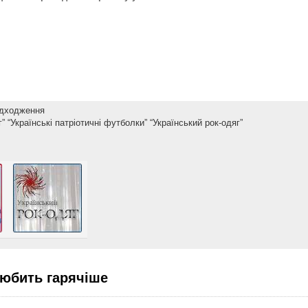
адходження
г”
“Українські патріотичні футболки”
“Український рок-одяг”
любить гарячіше