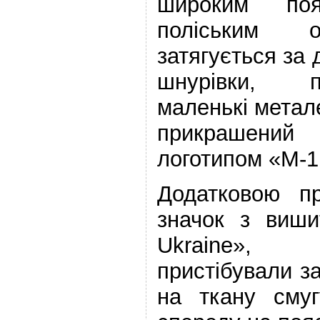
широким по
поліським 
затягується за
шнурівки, 
маленькі метале
прикрашений
логотипом «M-1
Додатковою п
значок з виши
Ukraine», 
пристібували з
на ткану смуг