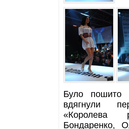
Було пошито ч
вдягнули пе
«Королева р
Бондаренко, О