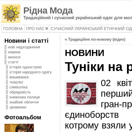
Рідна Мода
Традиційний і сучасний український одяг для мол
ГОЛОВНА
ПРО НАС
СУЧАСНИЙ УКРАЇНСЬКИЙ ЕТНІЧНИЙ ОД
Новини і статті
«
Традиційне по-новому (відео)
нові надходження
НОВИНИ
новини
анонси
статті
Туніки на 
історія однострою
історія народного одягу
вишиванка
02 кві
ткацтво
символіка
перши
oбрядовість
книжкова полиця
гран-
знайомі обличчя
цікавинки
єдиноборств
Фотоальбом
котрому взяли 