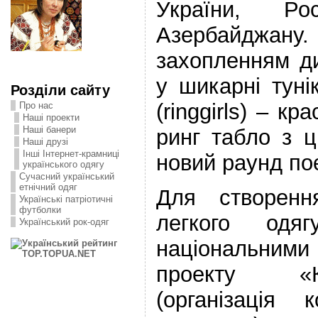
України, Р
Азербайджа
захопленням д
у шикарні туні
Розділи сайту
(ringgirls) – к
Про нас
Наші проекти
Наші банери
ринг табло з 
Наші друзі
Інші Інтернет-крамниці
новий раунд по
українського одягу
Сучасний український
етнічний одяг
Для створенн
Українські патріотичні
футболки
легкого одя
Український рок-одяг
національними
проекту «К
(організація 