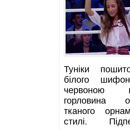
Туніки пошит
білого шифон
червоною н
горловина 
тканого орна
стилі. Підп