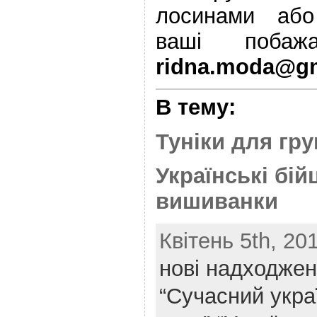
лосинами або
ваші побаж
ridna.moda@g
В тему:
Туніки для гр
Українські бій
вишиванки
Квітень 5th, 20
нові надходже
“Сучасний укра