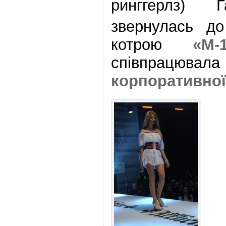
ринггерлз) 
звернулась до
котрою
«М-
співпрацю
корпоративно