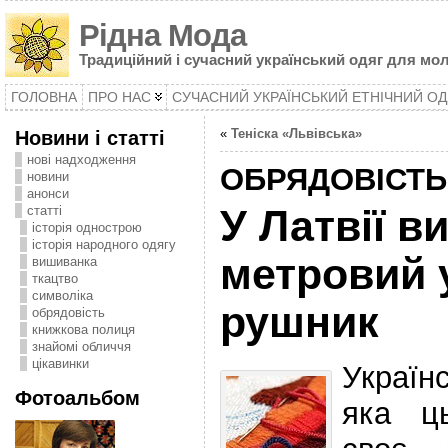
Рідна Мода
Традиційний і сучасний український одяг для мол
ГОЛОВНА
ПРО НАС
СУЧАСНИЙ УКРАЇНСЬКИЙ ЕТНІЧНИЙ ОД
Новини і статті
«
Теніска «Львівська»
нові надходження
OБРЯДОВІСТЬ
новини
анонси
статті
У Латвії в
історія однострою
історія народного одягу
метровий 
вишиванка
ткацтво
символіка
рушник
oбрядовість
книжкова полиця
знайомі обличчя
цікавинки
Україн
Фотоальбом
яка ць