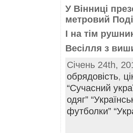
У Вінниці през
метровий Под
І на тім рушн
Весілля з ви
Січень 24th, 20
oбрядовість
,
ці
“Сучасний укра
одяг”
“Українськ
футболки”
“Укр