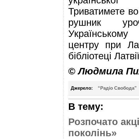
української
Триватимете во
рушник уро
Українськом
центру при Лат
бібліотеці Латвії
©
Людмила Пи
Джерело:
“Радіо Свобода”
В тему:
Розпочато акц
поколінь»