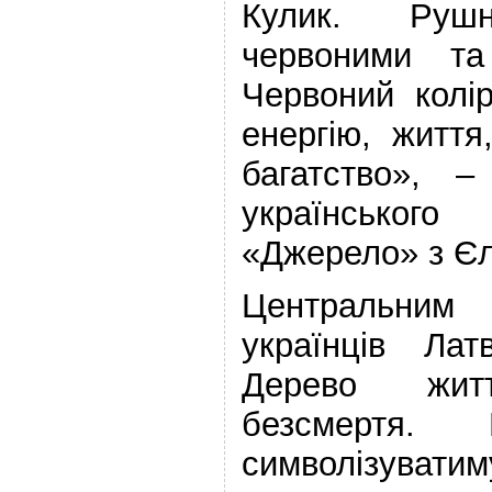
Кулик. Руш
червоними та
Червоний колір
енергію, житт
багатство», –
українського 
«Джерело» з Єл
Центральним
українців Ла
Дерево жит
безсмертя.
символізува