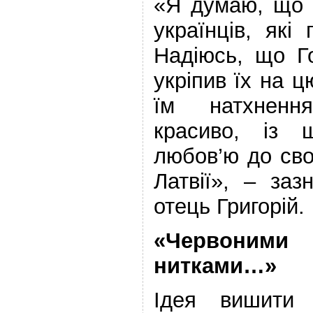
«Я думаю, що 
українців, які
Надіюсь, що Г
укріпив їх на ц
їм натхнен
красиво, із
любов’ю до своє
Латвії», – за
отець Григорій.
«Червони
нитками…»
Ідея вишити