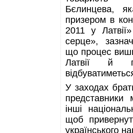
Бєлинцева, я
призером в кон
2011 у Латвії
серце», зазна
що процес виши
Латвії й п
відбуватиметьс
У заходах брат
представники 
інші національ
щоб привернут
українського на