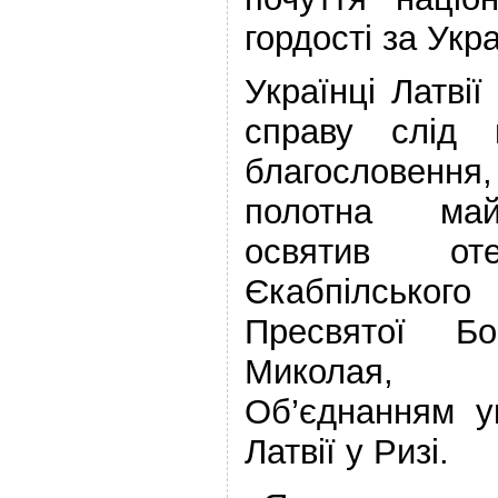
гордості за Укра
Українці Латві
справу слід 
благословення,
полотна май
освятив от
Єкабпілськ
Пресвятої Бо
Миколая, 
Об’єднанням у
Латвії у Ризі.