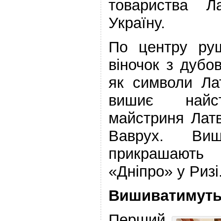
товариства Л
Україну.
По центру ру
віночок з дубо
як символи Лат
вишиє найст
майстриня Латв
Ваврух. Ви
прикрашают
«Дніпро» у Ризі
Вишиватимуть
Перший