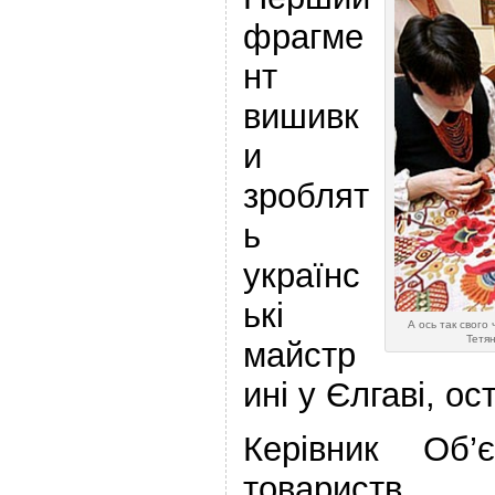
фрагме
нт
вишивк
и
зроблят
ь
українс
ькі
А ось так свого
Тетя
майстр
ині у Єлгаві, ос
Керівник Об’є
товариств 