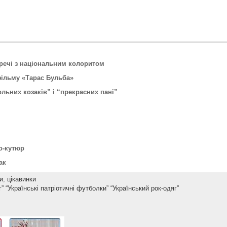
 речі з національним колоритом
 фільму «Тарас Бульба»
льних козаків” і “прекрасних пані”
о-кутюр
ак
и
,
цікавинки
г”
“Українські патріотичні футболки”
“Український рок-одяг”