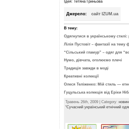
Ідея: Тетяна Гриньова
Джерело:
сайт IZUM.ua
В тему:
Одягнутися в українському стилі:
Лілія Пустовіт – фантазії на тему
“Сільський гламур” – одяг для “во
Нумо, дівчата, оголюємо плечі
Традиція завжди в моді
Креативні колекції
Олеся Теліженко: Мій стиль — етн
Гуцульська колекція від Еріки Ніб
Травень 26th, 2009 | Category:
новин
“Сучасний український етнічний одя