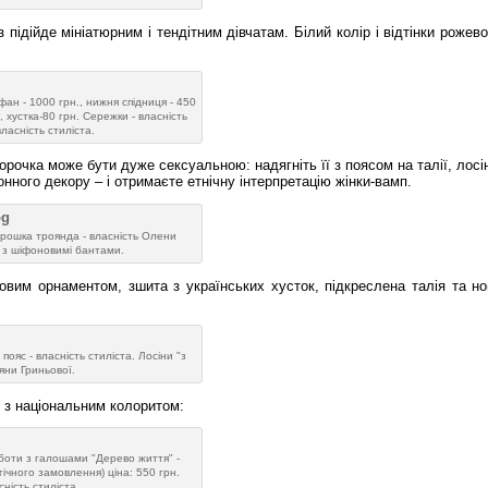
ідійде мініатюрним і тендітним дівчатам. Білий колір і відтінки рожево
н - 1000 грн., нижня спідниця - 450
, хустка-80 грн. Сережки - власність
ласність стиліста.
орочка може бути дуже сексуальною: надягніть її з поясом на талії, лос
нного декору – і отримаєте етнічну інтерпретацію жінки-вамп.
 Брошка троянда - власність Олени
t з шіфоновимі бантами.
овим орнаментом, зшита з українських хусток, підкреслена талія та ног
пояс - власність стиліста. Лосіни "з
тяни Гриньової.
 з національним колоритом:
боти з галошами "Дерево життя" -
ічного замовлення) ціна: 550 грн.
сність стиліста.