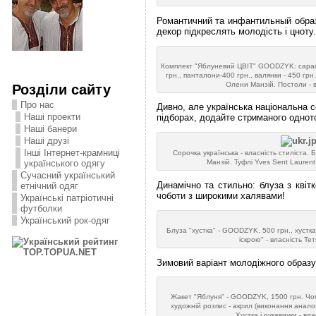
Романтичний та инфантильный образ п
декор підкреслять молодість і цноту.
Комплект "Яблуневий ЦВІТ" GOODZYK: сарафа
грн., панталони-400 грн., валянки - 450 грн.
Олени Манзій. Постоли - в
Розділи сайту
Про нас
Дивно, але українська національна с
Наші проекти
підборах, додайте стриманого одното
Наші банери
Наші друзі
Інші Інтернет-крамниці
Сорочка українська - власність стиліста.
українського одягу
Манзій. Туфлі Yves Sent Lauren
Сучасний український
Динамічно та стильно: блуза з квітк
етнічний одяг
чоботи з широкими халявами!
Українські патріотичні
футболки
Український рок-одяг
Блуза "хустка" - GOODZYK, 500 грн., хустка 
іскрою" - власність Те
Зимовий варіант молодіжного образу
Жакет "Яблуня" - GOODZYK, 1500 грн. Чо
художній розпис - акрил (виконання аналог
Хустка і рукавички - вла