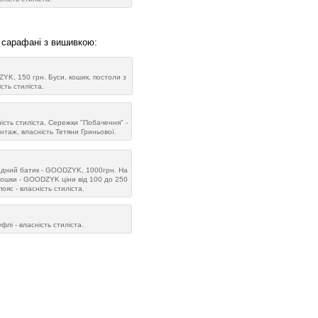
 сарафані з вишивкою:
ZYK, 150 грн. Буси, кошик, постоли з
сть стиліста.
ність стиліста. Сережки "Побачення" -
нтаж, власність Тетяни Гриньової.
одний батик - GOODZYK, 1000грн. На
 Брошки - GOODZYK ціни від 100 до 250
пояс - власність стиліста.
флі - власність стиліста.