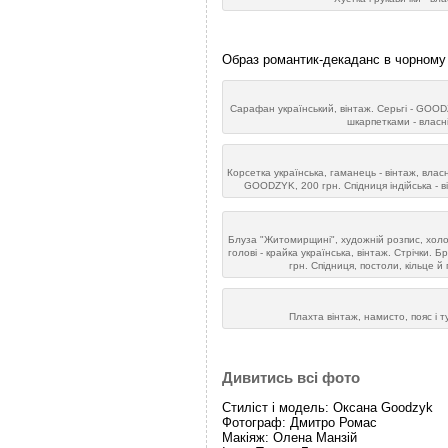
Образ романтик-декаданс в чорному
Cарафан український, вінтаж. Серьгі - GOOD
шкарпетками - власні
Корсетка українська, гаманець - вінтаж, влас
GOODZYK, 200 грн. Спідниця індійська - ві
Блуза "Житомирщині", художній розпис, хол
голові - крайка українська, вінтаж. Стрічки.
грн. Спідниця, постоли, кільце й 
Плахта вінтаж, намисто, пояс і ту
Дивитись всі фото
Стиліст і модель: Оксана Goodzyk
Фотограф: Дмитро Ромас
Макіяж: Олена Манзій