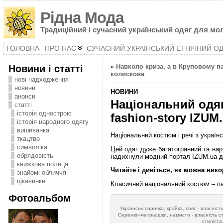
Рідна Мода
Традиційний і сучасний український одяг для мол
ГОЛОВНА
ПРО НАС
СУЧАСНИЙ УКРАЇНСЬКИЙ ЕТНІЧНИЙ О
Новини і статті
«
Навколо криза, а в Круповому п
колискова
нові надходження
новини
НОВИНИ
анонси
Національний одяг
статті
історія однострою
fashion-story IZUM
історія народного одягу
вишиванка
Національний костюм і речі з україн
ткацтво
символіка
Цей одяг дуже багатогранний та нар
oбрядовість
надихнули модний портал IZUM.ua до 
книжкова полиця
Читайте і дивіться, як можна вико
знайомі обличчя
цікавинки
Класичний національний костюм – па
Фотоальбом
Українські сорочка, крайка, пояс - власність
Сережки-матрьошки, намисто - власність сти
стиліста