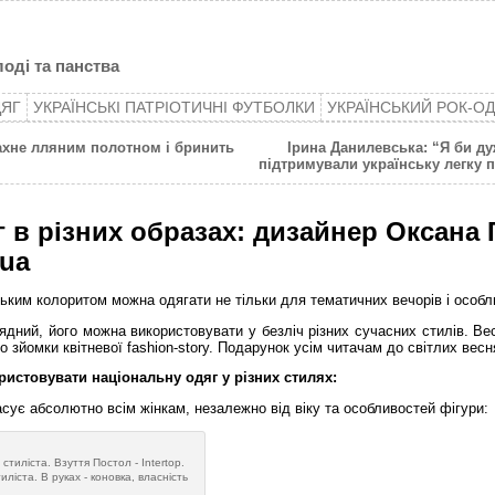
оді та панства
ДЯГ
УКРАЇНСЬКІ ПАТРІОТИЧНІ ФУТБОЛКИ
УКРАЇНСЬКИЙ РОК-О
ахне лляним полотном і бринить
Ірина Данилевська: “Я би ду
підтримували українську легку 
 в різних образах: дизайнер Оксана 
.ua
ським колоритом можна одягати не тільки для тематичних вечорів і особл
ядний, його можна використовувати у безліч різних сучасних стилів. Ве
зйомки квітневої fashion-story. Подарунок усім читачам до світлих весн
ристовувати національну одяг у різних стилях:
сує абсолютно всім жінкам, незалежно від віку та особливостей фігури:
 стиліста. Взуття Постол - Intertop.
ліста. В руках - коновка, власність
.