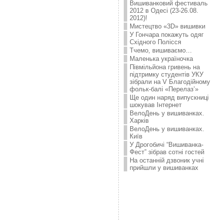
Вишиванковий фестиваль
2012 в Одесі (23-26.08.
2012)!
Мистецтво «3D» вишивки
У Гончара покажуть одяг
Східного Полісся
Тчемо, вишиваємо…
Маленька україночка
Півмільйона гривень на
підтримку студентів УКУ
зібрали на V Благодійному
фольк-балі «Перелаз’»
Ще один наряд випускниці
шокував Інтернет
ВелоДень у вишиванках.
Харків
ВелоДень у вишиванках.
Київ
У Дрогобичі “Вишиванка-
Фест” зібрав сотні гостей
На останній дзвоник учні
прийшли у вишиванках