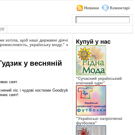
Новини
Коментарі
ДЯГ
же хотіла, щоб наші державні діячі
Купуй у нас
промисловість, українську моду.”
»
Гудзик у весняній
“Сучасний український
ивих свят.
етнічний одяг”
сняний ліс і чудові костюми Goodzyk
яних свят!
“Українські патріотичні
футболки”