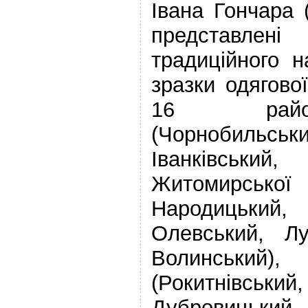
Івана Гончара (
представл
традиційного 
зразки одягово
16 район
(Чорнобильс
Іванківський
Житомирськ
Народицький
Олевський, Лу
Волинський
(Рокитнівсь
Дубровицький