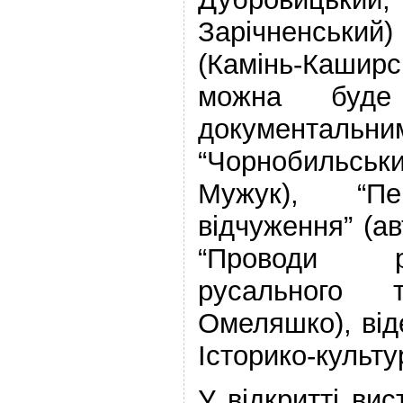
Зарічненськ
(Камінь-Кашир
можна буде
документал
“Чорнобильсь
Мужук), “П
відчуження” (а
“Проводи р
русального 
Омеляшко), від
Історико-культу
У відкритті вис