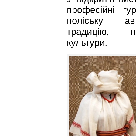
професійні гу
поліську ав
традицію, п
культури.