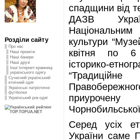
спадщини від т
ДАЗВ Укра
Національним
Розділи сайту
культури “Музе
Про нас
квітня по 6
Наші проекти
Наші банери
історико-етн
Наші друзі
Інші Інтернет-крамниці
“Традиці
українського одягу
Сучасний український
етнічний одяг
Правобереж
Українські патріотичні
футболки
приурочену
Український рок-одяг
Чорнобильської
Серед усіх ет
України саме П