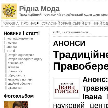
Рідна Мода
Традиційний і сучасний український одяг для мол
ГОЛОВНА
ПРО НАС
СУЧАСНИЙ УКРАЇНСЬКИЙ ЕТНІЧНИЙ ОД
Новини і статті
«
Ох, і натанцювалися…
нові надходження
АНОНСИ
новини
анонси
статті
Традиційн
історія однострою
історія народного одягу
Правобере
вишиванка
ткацтво
символіка
oбрядовість
Анонс
книжкова полиця
знайомі обличчя
травня
цікавинки
Івана 
Фотоальбом
науковий цент