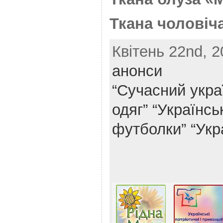
Ткана чоловіч
Квітень 22nd, 2
анонси
“Сучасний укра
одяг”
“Українськ
футболки”
“Укр