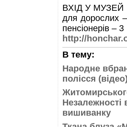
ВХІД У МУЗЕЙ
для дорослих – 
пенсіонерів – 3 
http://honchar.
В тему:
Народне вбран
полісся (відео
Житомирського
Незалежності 
вишиванку
Ткана блуза «