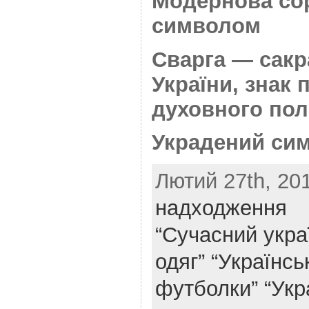
Модернова сор
символом
Сварга — сак
України, знак
духовного по
Украдений си
Лютий 27th, 201
надходження
“Сучасний укра
одяг”
“Українськ
футболки”
“Укр