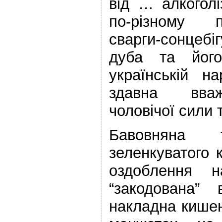
від … алкоголі
по-різному 
сварги-сонцеб
дуба та йог
українській н
здавна вва
чоловічої сили 
Бавовняна т
зеленкуватого 
оздоблення 
“закодована”
накладна кише