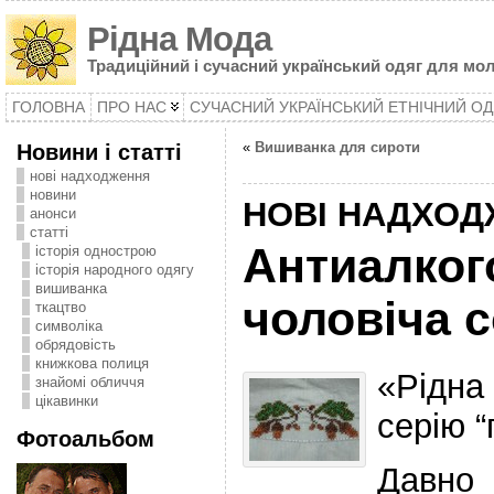
Рідна Мода
Традиційний і сучасний український одяг для мол
ГОЛОВНА
ПРО НАС
СУЧАСНИЙ УКРАЇНСЬКИЙ ЕТНІЧНИЙ ОД
Новини і статті
«
Вишиванка для сироти
нові надходження
новини
НОВІ НАДХО
анонси
статті
Антиалког
історія однострою
історія народного одягу
вишиванка
чоловіча 
ткацтво
символіка
oбрядовість
книжкова полиця
«Рідна
знайомі обличчя
цікавинки
серію 
Фотоальбом
Давно