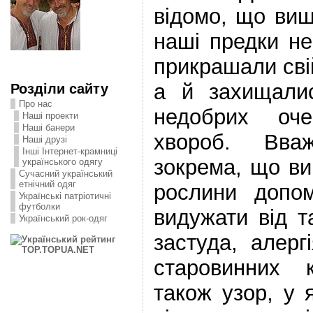
відомо, що ви
наші предки н
прикрашали свій
а й захищали
Розділи сайту
Про нас
недобрих оч
Наші проекти
Наші банери
хвороб. Вваж
Наші друзі
Інші Інтернет-крамниці
зокрема, що ви
українського одягу
Сучасний український
етнічний одяг
рослини допом
Українські патріотичні
футболки
видужати від т
Український рок-одяг
застуда, алерг
старовинних 
також узор, у 