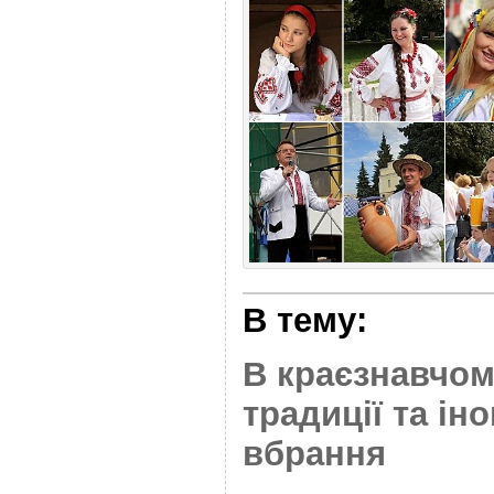
В тему:
В краєзнавчом
традиції та ін
вбрання