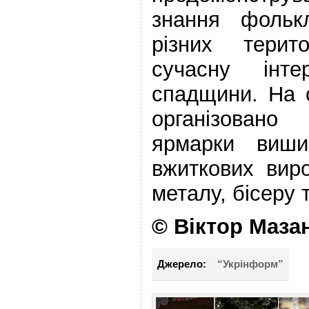
знання фольк
різних терит
сучасну інте
спадщини. На 
організован
ярмарки вишив
вжиткових виро
металу, бісеру 
© Віктор Маза
Джерело:
“Укрінформ”