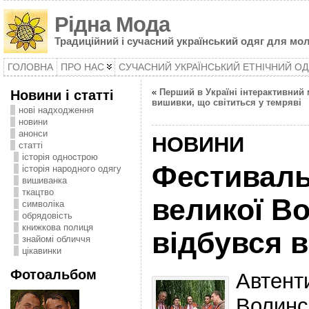
Рідна Мода
Традиційний і сучасний український одяг для мол
ГОЛОВНА
ПРО НАС
СУЧАСНИЙ УКРАЇНСЬКИЙ ЕТНІЧНИЙ ОД
Новини і статті
«
Перший в Україні інтерактивний 
вишивки, що світиться у темряві
нові надходження
новини
анонси
НОВИНИ
статті
історія однострою
Фестиваль
історія народного одягу
вишиванка
ткацтво
великої Во
символіка
oбрядовість
книжкова полиця
відбувся 
знайомі обличчя
цікавинки
Фотоальбом
Авте
Волинс