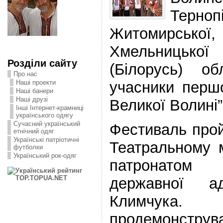
Тернопі
Житомирськ
Хмельницьк
Розділи сайту
(Білорусь) об
Про нас
учасники перш
Наші проекти
Наші банери
Наші друзі
Великої Волині”
Інші Інтернет-крамниці
українського одягу
Сучасний український
Фестиваль про
етнічний одяг
Українські патріотичні
Театральному 
футболки
Український рок-одяг
патронатом
державної ад
Климчука
продемонструв