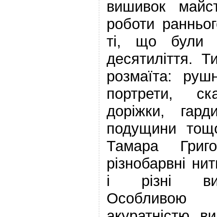
вишивок майс
роботи ранньог
ті, що були 
десятиліття. Т
розмаїта: рушн
портрети, ска
доріжки, гард
подущини тощо
Тамара Григо
різнобарвні ни
і різні виш
Особливою 
акуратністю в