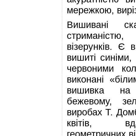
мережкою, вирі
Вишивані ск
стриманістю
візерунків. Є 
вишиті синіми,
червоними кол
виконані «біл
вишивка на 
бежевому, зе
виробах Т. Дом
квітів, в
геометричних ві