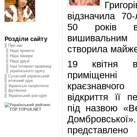
Григо
відзначила 70-
50 років в
вишивальним 
Розділи сайту
Про нас
створила майже 
Наші проекти
Наші банери
19 квітня 
Наші друзі
Інші Інтернет-крамниці
українського одягу
приміщенн
Сучасний український
етнічний одяг
краєзнавчог
Українські патріотичні
футболки
відкриття її п
Український рок-одяг
під назвою «В
Домбровськ
представлен