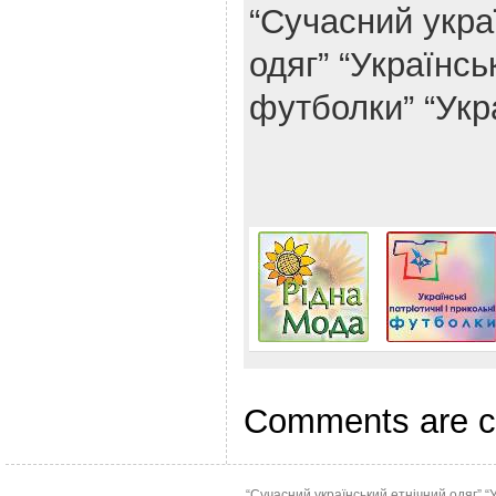
“Сучасний укра
одяг”
“Українськ
футболки”
“Укр
Comments are c
“Сучасний український етнічний одяг”
“