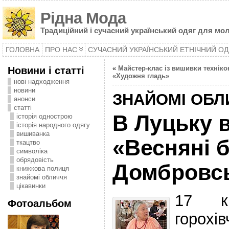
Рідна Мода
Традиційний і сучасний український одяг для мол
ГОЛОВНА
ПРО НАС
СУЧАСНИЙ УКРАЇНСЬКИЙ ЕТНІЧНИЙ ОД
Новини і статті
«
Майстер-клас із вишивки технік
«Художня гладь»
нові надходження
новини
ЗНАЙОМІ ОБЛ
анонси
статті
В Луцьку 
історія однострою
історія народного одягу
вишиванка
«Весняні 
ткацтво
символіка
oбрядовість
Домбровсь
книжкова полиця
знайомі обличчя
цікавинки
17 к
Фотоальбом
горо