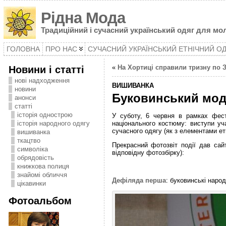
Рідна Мода
Традиційний і сучасний український одяг для мол
ГОЛОВНА
ПРО НАС
СУЧАСНИЙ УКРАЇНСЬКИЙ ЕТНІЧНИЙ О
Новини і статті
«
На Хортиці справили тризну по З
нові надходження
ВИШИВАНКА
новини
Буковинський мо
анонси
статті
історія однострою
У суботу, 6 червня в рамках фе
національного костюму: виступи уч
історія народного одягу
сучасного одягу (як з елементами етн
вишиванка
ткацтво
Прекрасний фотозвіт події дав сай
символіка
відповідну фотозбірку):
oбрядовість
книжкова полиця
знайомі обличчя
Дефіляда перша
: буковинські наро
цікавинки
Фотоальбом