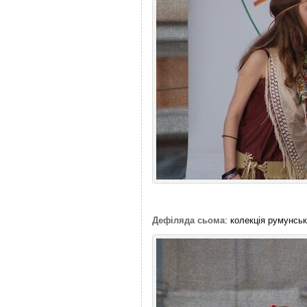
Дефіляда сьома
: колекція румунсь