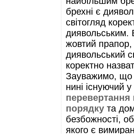
найбільшим бре
брехні є диявол
світогляд корек
диявольським. В
жовтий прапор,
диявольський с
коректно назва
Зауважимо, що 
нині існуючий у
перевертання
порядку
та дом
безбожності, о
якого є вимиран