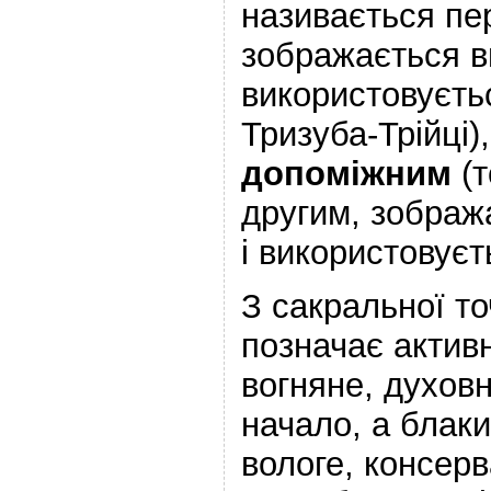
називається пе
зображається вг
використовуєть
Тризуба-Трійці)
допоміжним
(т
другим, зображ
і використовуєть
З сакральної то
позначає активн
вогняне, духов
начало, а блак
вологе, консерв