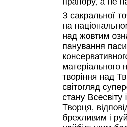
прапору, а не н
З сакральної т
на національно
над жовтим озн
панування паси
консервативног
матеріального 
творіння над Т
світогляд супе
стану Всесвіту 
Творця, відпові
брехливим і руй