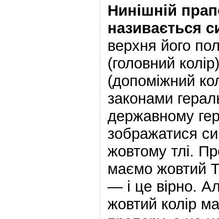
Нинішній прап
називається с
верхня його по
(головний колі
(допоміжний колі
законами герал
державному гер
зображатися си
жовтому тлі. Пр
маємо жовтий Т
— і це вірно. А
жовтий колір ма