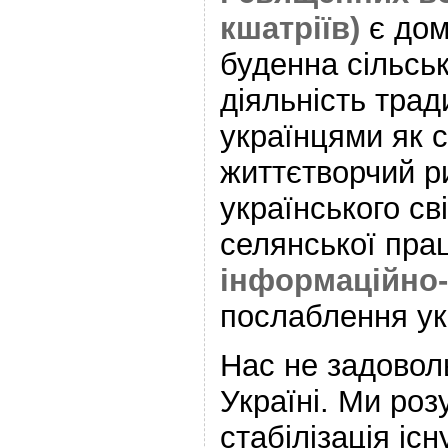
кшатріїв)
є дом
буденна сільсь
діяльність тра
українцями як 
життєтворчий р
українського св
селянської прац
інформаційно-
послаблення укр
Нас не задовол
Україні. Ми роз
стабілізація іс