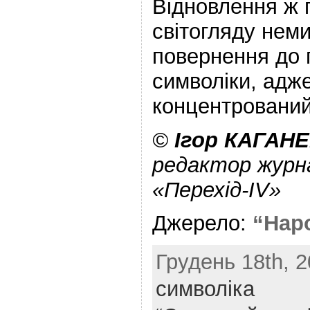
Відновлення ж 
світогляду нем
повернення до 
символіки, адж
концентрований
©
Ігор КАГАН
редактор журна
«Перехід-IV»
Джерело:
“Нар
Грудень 18th, 2
символіка