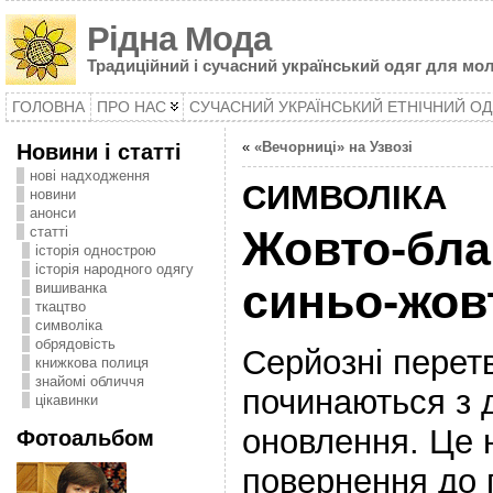
Рідна Мода
Традиційний і сучасний український одяг для мол
ГОЛОВНА
ПРО НАС
СУЧАСНИЙ УКРАЇНСЬКИЙ ЕТНІЧНИЙ ОД
Новини і статті
«
«Вечорниці» на Узвозі
нові надходження
СИМВОЛІКА
новини
анонси
статті
Жовто-бла
історія однострою
історія народного одягу
синьо-жов
вишиванка
ткацтво
символіка
oбрядовість
Серйозні перет
книжкова полиця
знайомі обличчя
починаються з 
цікавинки
оновлення. Це 
Фотоальбом
повернення до 