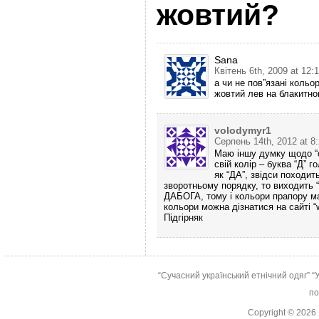
жовтий?
Sana
Квітень 6th, 2009 at 12:
а чи не пов”язані кольо
жовтий лев на блакитно
volodymyr1
Серпень 14th, 2012 at 8
Маю іншу думку щодо “с
свій колір – буква “Д” 
як “ДА”, звідси походит
зворотньому порядку, то виходить 
ДАБОГА, тому і кольори прапору ма
кольори можна дізнатися на сайті 
Підгірняк
“Сучасний український етнічний одяг”
“
по
Copyright © 2026