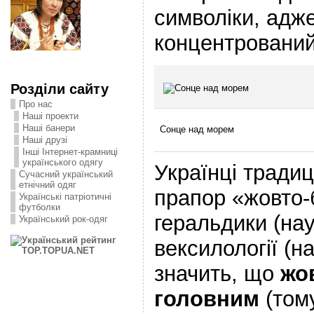
символіки, адж
концентрований
Розділи сайту
Про нас
Наші проекти
Наші банери
Сонце над морем
Наші друзі
Інші Інтернет-крамниці
українського одягу
Українці традиц
Сучасний український
етнічний одяг
прапор «жовто-
Українські патріотичні
футболки
геральдики (нау
Український рок-одяг
вексилології (н
значить, що
жо
головним
(тому