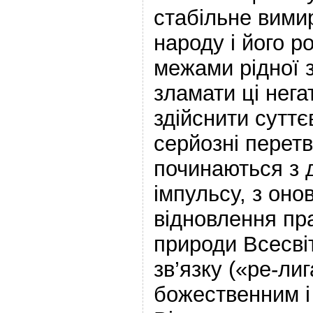
стабільне вими
народу і його 
межами рідної з
зламати ці негат
здійснити суттє
серйозні перет
починаються з 
імпульсу, з оно
відновлення пр
природи Всесвіт
зв’язку («ре-лиг
божественним і