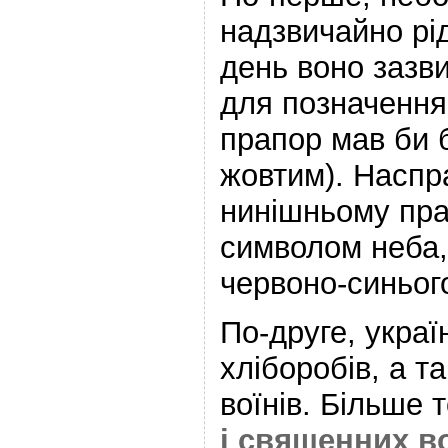
надзвичайно рі
день воно зазв
для позначення
прапор мав би 
жовтим). Наспра
нинішньому пра
символом неба,
червоно-синьог
По-друге, украї
хліборобів, а т
воїнів. Більше 
і священних во