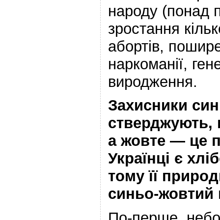
народу (понад 
зростання кільк
абортів, пошире
наркоманії, ген
виродження.
Захисники син
стверджують, 
а жовте — це 
Українці є хл
тому її приро
синьо-жовтий 
По-перше, небо