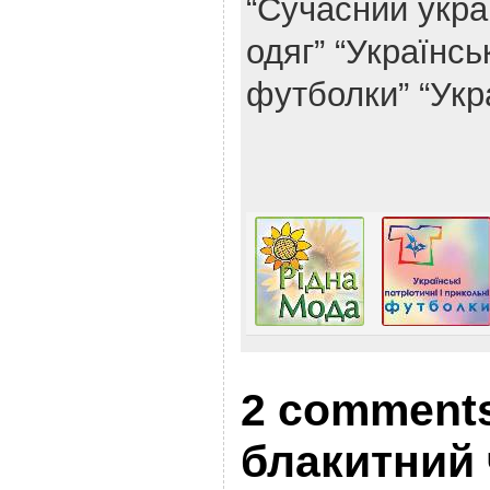
“Сучасний укра
одяг”
“Українськ
футболки”
“Укр
2 comments
блакитний 