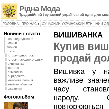
Рідна Мода
Традиційний і сучасний український одяг для мол
ГОЛОВНА
ПРО НАС
СУЧАСНИЙ УКРАЇНСЬКИЙ ЕТНІЧНИЙ ОД
Новини і статті
ВИШИВАНКА
нові надходження
Купив виш
новини
анонси
статті
продай до
історія однострою
історія народного одягу
вишиванка
ткацтво
Вишивка у на
символіка
oбрядовість
важливе значе
книжкова полиця
знайомі обличчя
часу становл
цікавинки
народу. О
Фотоальбом
повторюються 