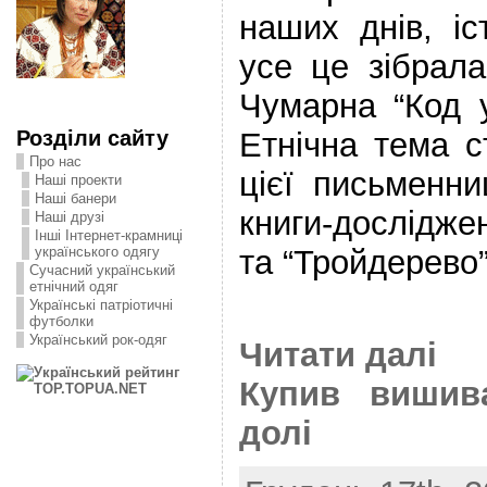
наших днів, іс
усе це зібрала
Чумарна “Код у
Розділи сайту
Етнічна тема 
Про нас
цієї письменни
Наші проекти
Наші банери
книги-дослідже
Наші друзі
Інші Інтернет-крамниці
та “Тройдерево”
українського одягу
Сучасний український
етнічний одяг
Українські патріотичні
футболки
Український рок-одяг
Читати далі
Купив вишив
долі