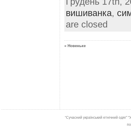
Грудень 17th, 2
вишиванка
,
сим
are closed
« Новеньке
“Сучасний український етнічний одяг”
“
по